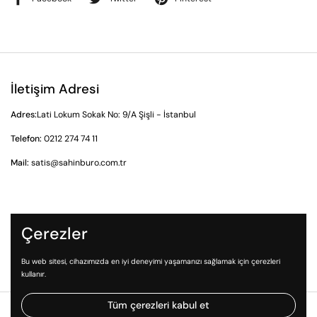
İletişim Adresi
Adres:
Lati Lokum Sokak No: 9/A Şişli - İstanbul
Telefon:
0212 274 74 11
Mail:
satis@sahinburo.com.tr
Gizlilik Sözleşmesi
Çerezler
İade ve İptal Prosedürü
Ön Bilgilendirme Formu
Bu web sitesi, cihazımızda en iyi deneyimi yaşamanızı sağlamak için çerezleri
kullanır.
Tüm çerezleri kabul et
Telif Hakkı © 2026
49.com.tr
bir Şahin Ozalit ve Büro Gereçleri TİC. LTD.