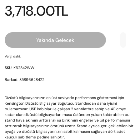
3,718.00TL
Yakında Gelecek
Vergi dahil.
SKU:
K62842WW
Barkod:
85896628422
Dizüstü bilgisayarınızın en üst seviyede performans göstermesi için
Kensington Dizüstü Bilgisayar Soğutucu Standından daha iyisini
bulamazsınız. USB kablolar ile çalışan 2 vantilatöre sahip ve 40 cmye
kadar olan dizüstü bilgisayarları masa üstünden yukarı kaldırabilen bu
stand hava akımını arttırarak ısı birikimini engeller ve pil performansını
arttırarak bilgisayarınızın ömrünü uzatır. Stand ayrıca geri çekilebilen bir
ayağa ve dizüstü bilgisayarınızın sabit kalmasını sağlayan dört adet
kauçuk sabitleme pedine sahiptir.