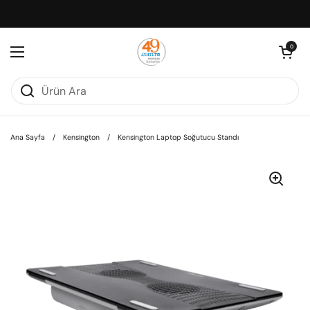
İçeriğe geç
Sepeti aç
0
Menüyü aç
Ana Sayfa
/
Kensington
/
Kensington Laptop Soğutucu Standı