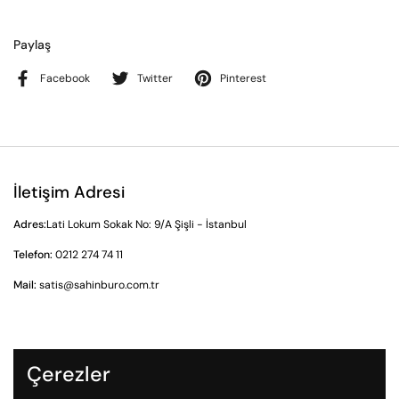
Paylaş
Facebook
Twitter
Pinterest
İletişim Adresi
Adres:
Lati Lokum Sokak No: 9/A Şişli - İstanbul
Telefon:
0212 274 74 11
Mail:
satis@sahinburo.com.tr
Gizlilik Sözleşmesi
Çerezler
İade ve İptal Prosedürü