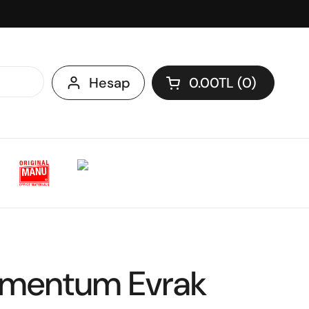
Hesap
0.00TL
0
Sepeti aç
omentum Evrak