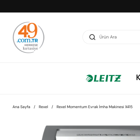
İçeriğe geç
Ana Sayfa
/
Rexel
/
Rexel Momentum Evrak İmha Makinesi X415