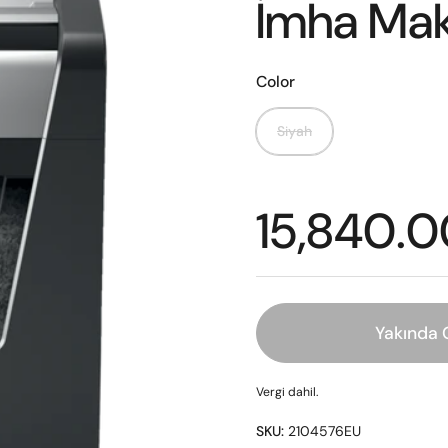
İmha Mak
Color
Siyah
15,840.0
Yakında 
Vergi dahil.
SKU:
2104576EU