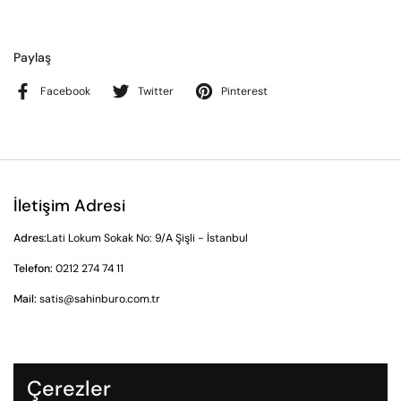
Paylaş
Facebook
Twitter
Pinterest
İletişim Adresi
Adres:
Lati Lokum Sokak No: 9/A Şişli - İstanbul
Telefon:
0212 274 74 11
Mail:
satis@sahinburo.com.tr
Gizlilik Sözleşmesi
Çerezler
İade ve İptal Prosedürü