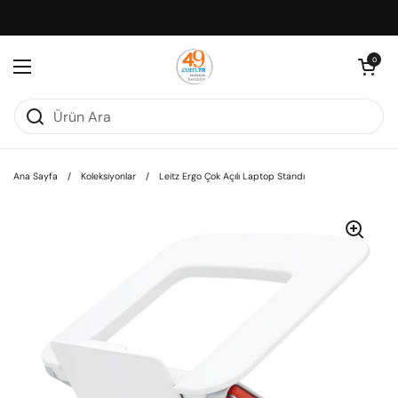
İçeriğe geç
Sepeti aç
0
Menüyü aç
Ana Sayfa
/
Koleksiyonlar
/
Leitz Ergo Çok Açılı Laptop Standı