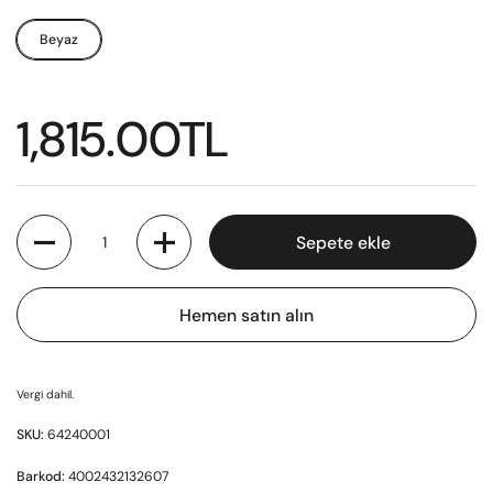
Beyaz
1,815.00TL
Miktar
Sepete ekle
Hemen satın alın
Vergi dahil.
SKU:
64240001
Barkod:
4002432132607