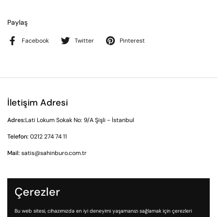
Paylaş
Facebook
Twitter
Pinterest
İletişim Adresi
Adres:
Lati Lokum Sokak No: 9/A Şişli - İstanbul
Telefon:
0212 274 74 11
Mail:
satis@sahinburo.com.tr
Çerezler
Gizlilik Sözleşmesi
İade ve İptal Prosedürü
Bu web sitesi, cihazımızda en iyi deneyimi yaşamanızı sağlamak için çerezleri
Ön Bilgilendirme Formu