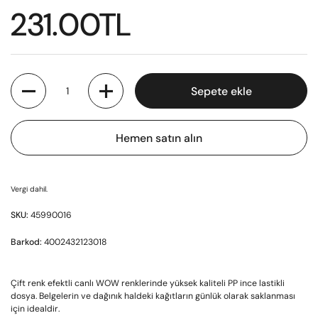
231.00TL
Miktar
Sepete ekle
Hemen satın alın
Vergi dahil.
SKU:
45990016
Barkod:
4002432123018
Çift renk efektli canlı WOW renklerinde yüksek kaliteli PP ince lastikli
dosya. Belgelerin ve dağınık haldeki kağıtların günlük olarak saklanması
için idealdir.