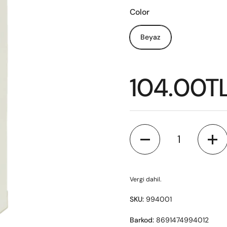
Color
Beyaz
104.00T
Miktar
Vergi dahil.
SKU:
994001
Barkod:
8691474994012