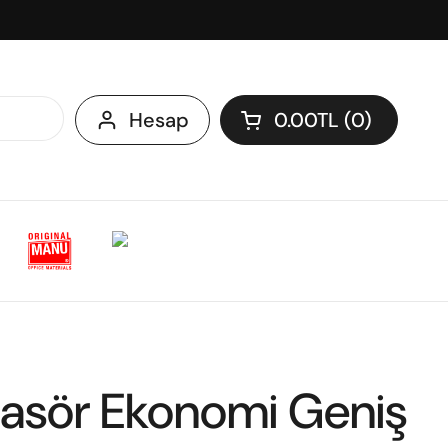
Hesap
0.00TL
0
Sepeti aç
Klasör Ekonomi Geniş