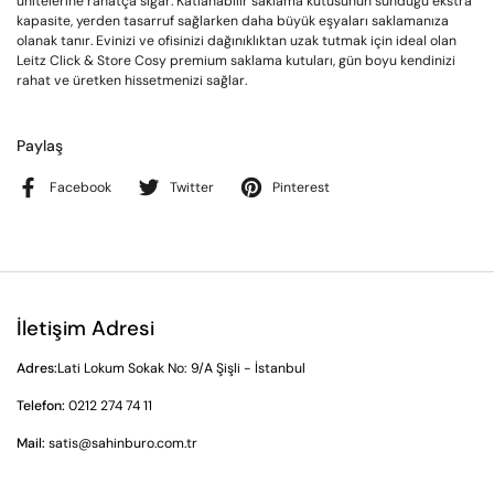
ünitelerine rahatça sığar. Katlanabilir saklama kutusunun sunduğu ekstra
kapasite, yerden tasarruf sağlarken daha büyük eşyaları saklamanıza
olanak tanır. Evinizi ve ofisinizi dağınıklıktan uzak tutmak için ideal olan
Leitz Click & Store Cosy premium saklama kutuları, gün boyu kendinizi
rahat ve üretken hissetmenizi sağlar.
Paylaş
Facebook
Twitter
Pinterest
İletişim Adresi
Adres:
Lati Lokum Sokak No: 9/A Şişli - İstanbul
Telefon:
0212 274 74 11
Mail:
satis@sahinburo.com.tr