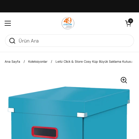
İçeriğe geç
Sepeti aç
0
Menüyü aç
Ana Sayfa
/
Koleksiyonlar
/
Leitz Click & Store Cosy Küp Büyük Saklama Kutusu