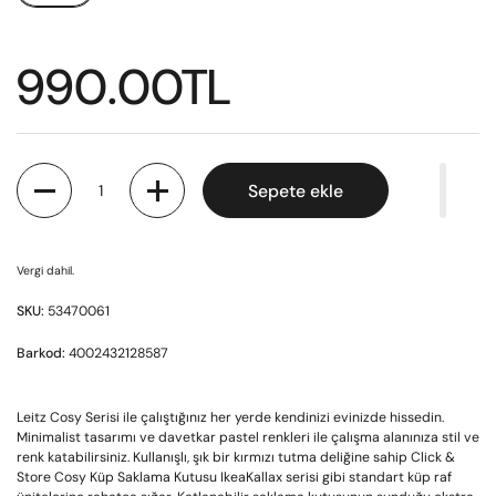
990.00TL
Miktar
Sepete ekle
Vergi dahil.
SKU:
53470061
Barkod:
4002432128587
Leitz Cosy Serisi ile çalıştığınız her yerde kendinizi evinizde hissedin.
Minimalist tasarımı ve davetkar pastel renkleri ile çalışma alanınıza stil ve
renk katabilirsiniz. Kullanışlı, şık bir kırmızı tutma deliğine sahip Click &
Store Cosy Küp Saklama Kutusu IkeaKallax serisi gibi standart küp raf