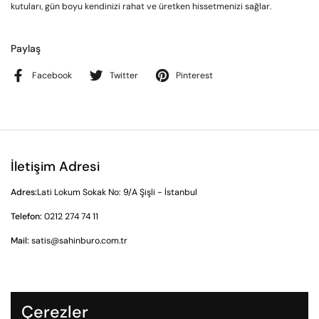
kutuları, gün boyu kendinizi rahat ve üretken hissetmenizi sağlar.
Paylaş
Facebook
Twitter
Pinterest
İletişim Adresi
Adres:
Lati Lokum Sokak No: 9/A Şişli - İstanbul
Telefon:
0212 274 74 11
Mail:
satis@sahinburo.com.tr
Gizlilik Sözleşmesi
Çerezler
İade ve İptal Prosedürü