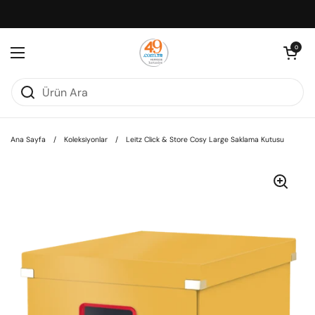
İçeriğe geç
Sepeti aç
0
Menüyü aç
Ana Sayfa
/
Koleksiyonlar
/
Leitz Click & Store Cosy Large Saklama Kutusu