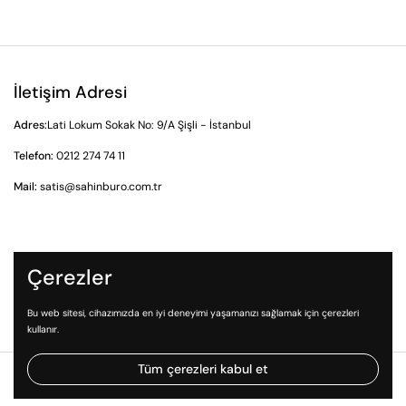
İletişim Adresi
Adres:
Lati Lokum Sokak No: 9/A Şişli - İstanbul
Telefon:
0212 274 74 11
Mail:
satis@sahinburo.com.tr
Gizlilik Sözleşmesi
Çerezler
İade ve İptal Prosedürü
Ön Bilgilendirme Formu
Bu web sitesi, cihazımızda en iyi deneyimi yaşamanızı sağlamak için çerezleri
kullanır.
Tüm çerezleri kabul et
Telif Hakkı © 2026
49.com.tr
bir Şahin Ozalit ve Büro Gereçleri TİC. LTD.
ŞTİ. markasıdır.