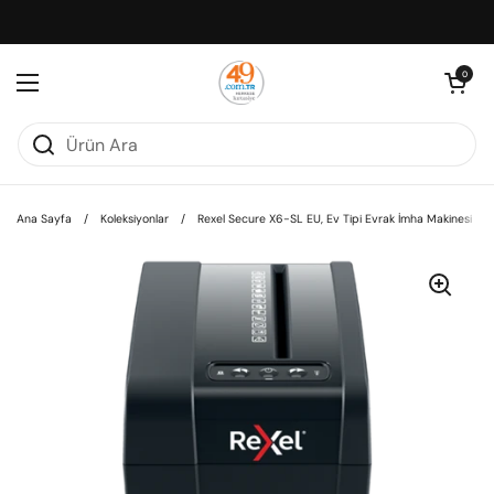
İçeriğe geç
Sepeti aç
0
Menüyü aç
Ana Sayfa
/
Koleksiyonlar
/
Rexel Secure X6-SL EU, Ev Tipi Evrak İmha Makinesi