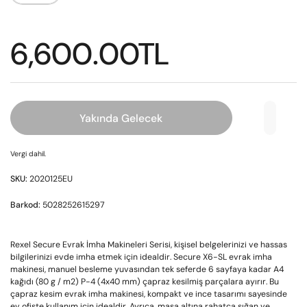
6,600.00TL
Yakında Gelecek
Vergi dahil.
SKU:
2020125EU
Barkod:
5028252615297
Rexel Secure Evrak İmha Makineleri Serisi, kişisel belgelerinizi ve hassas
bilgilerinizi evde imha etmek için idealdir. Secure X6-SL evrak imha
makinesi, manuel besleme yuvasından tek seferde 6 sayfaya kadar A4
kağıdı (80 g / m2) P-4 (4x40 mm) çapraz kesilmiş parçalara ayırır. Bu
çapraz kesim evrak imha makinesi, kompakt ve ince tasarımı sayesinde
ev ofiste kullanım için idealdir. Ayrıca, masa altına rahatça sığan ve