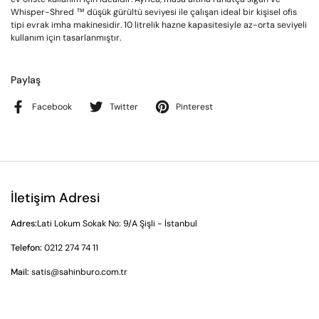
Whisper-Shred ™ düşük gürültü seviyesi ile çalışan ideal bir kişisel ofis
tipi evrak imha makinesidir. 10 litrelik hazne kapasitesiyle az-orta seviyeli
kullanım için tasarlanmıştır.
Paylaş
Facebook
Twitter
Pinterest
İletişim Adresi
Adres:
Lati Lokum Sokak No: 9/A Şişli - İstanbul
Telefon:
0212 274 74 11
Mail:
satis@sahinburo.com.tr